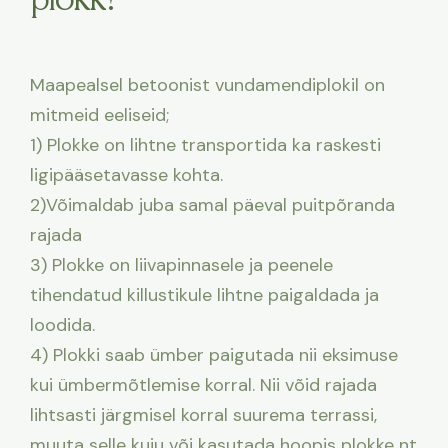
Maapealsel betoonist vundamendiplokil on
mitmeid eeliseid;
1) Plokke on lihtne transportida ka raskesti
ligipääsetavasse kohta.
2)Võimaldab juba samal päeval puitpõranda
rajada
3) Plokke on liivapinnasele ja peenele
tihendatud killustikule lihtne paigaldada ja
loodida.
4) Plokki saab ümber paigutada nii eksimuse
kui ümbermõtlemise korral. Nii võid rajada
lihtsasti järgmisel korral suurema terrassi,
muuta selle kuju või kasutada hoopis plokke nt