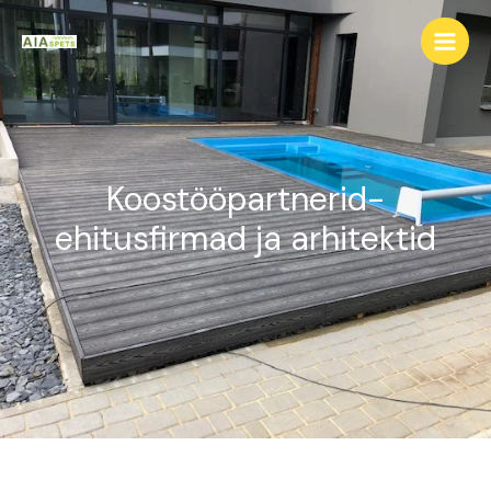
Koostööpartnerid-
ehitusfirmad ja arhitektid